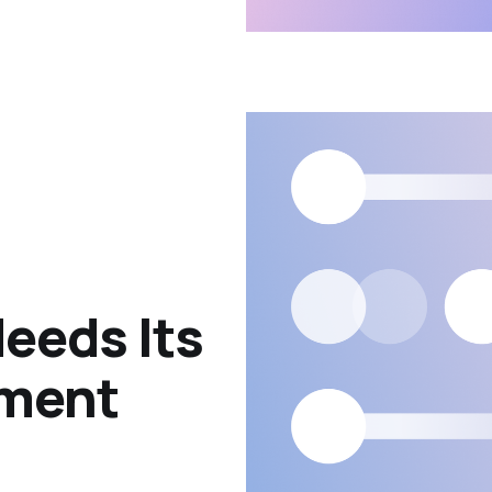
eeds Its
ment