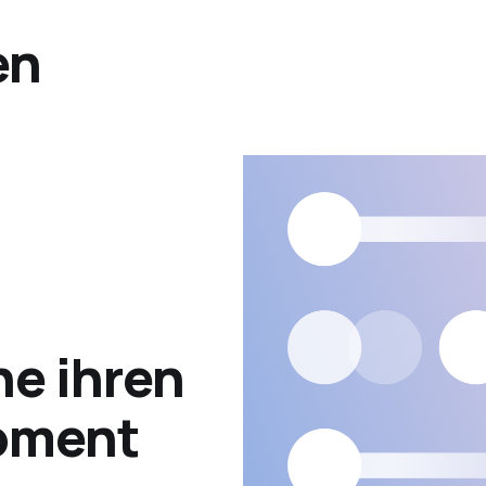
en
e ihren
oment