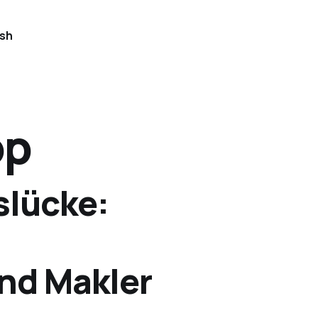
ish
op
slücke:
nd Makler