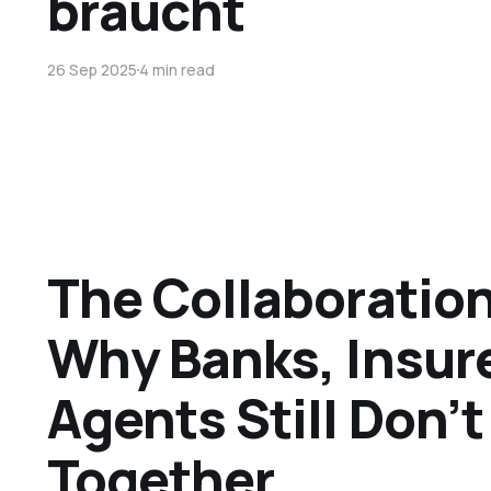
braucht
26 Sep 2025
4 min read
The Collaboratio
Why Banks, Insure
Agents Still Don’
Together