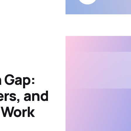
n Gap:
rs, and
t Work